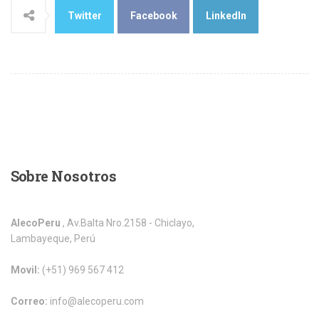
Twitter
Facebook
LinkedIn
Sobre
Nosotros
AlecoPeru
, Av.Balta Nro.2158 - Chiclayo,
Lambayeque, Perú
Movil:
(+51) 969 567 412
Correo:
info@alecoperu.com