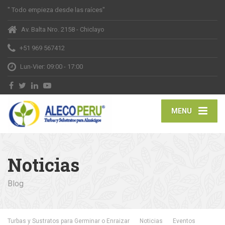
" Todo empieza desde las raíces"
Av. Balta Nro. 2158 - Chiclayo
+51 969 567412
Lun-Vier: 09:00 - 17:00
MENU
Noticias
Blog
Turbas y Sustratos para Germinar o Enraizar
Noticias
Eventos