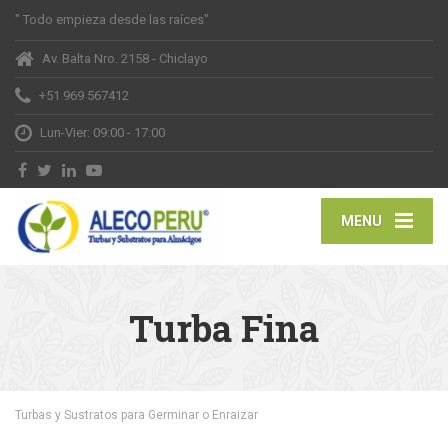
" Todo empieza desde las raíces"
Av. Balta Nro. 2158 - Chiclayo
+51 969 567412
Lun-Vier: 09:00 - 17:00
MENU
Turba Fina
Turbas y Sustratos para Germinar o Enraizar