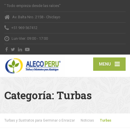
" Todo empieza desde las raíces"
Av. Balta Nro. 2158 - Chiclayo
+51 969 567412
Lun-Vier: 09:00 - 17:00
MENU
Categoría:
Turbas
Turbas y Sustratos para Germinar o Enraizar
Noticias
Turbas