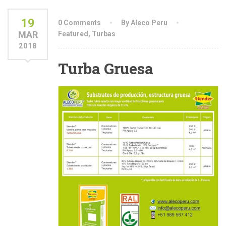
19
0 Comments
By Aleco Peru
MAR
Featured
,
Turbas
2018
Turba Gruesa