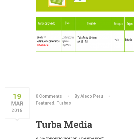
19
0 Comments
By Aleco Peru
MAR
Featured
,
Turbas
2018
Turba Media
5-20: “PRODUCCIÓN DE ARÁNDANOS”