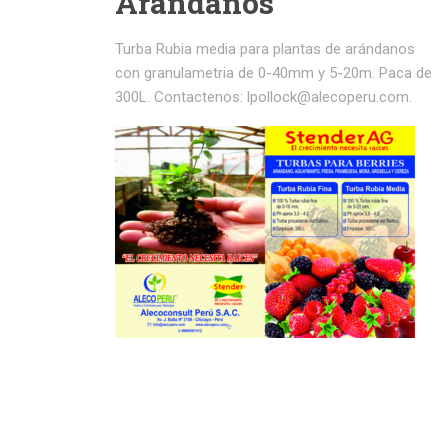
Arandanos
Turba Rubia media para plantas de arándanos
con granulametria de 0-40mm y 5-20m. Paca de
300L. Contactenos: lpollock@alecoperu.com.