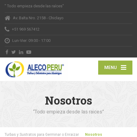
" Todo empieza desde las raíces"
Av. Balta Nro. 2158 - Chiclayo
+51 969 567412
Lun-Vier: 09:00 - 17:00
MENU
Nosotros
“Todo empieza desde las raices”
Turbas y Sustratos para Germinar o Enraizar
Nosotros